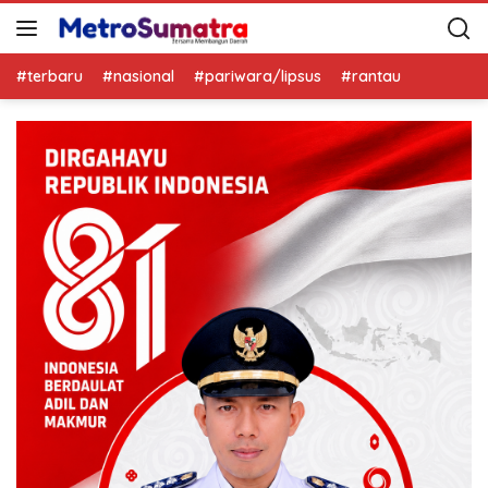
#terbaru
#nasional
#pariwara/lipsus
#rantau