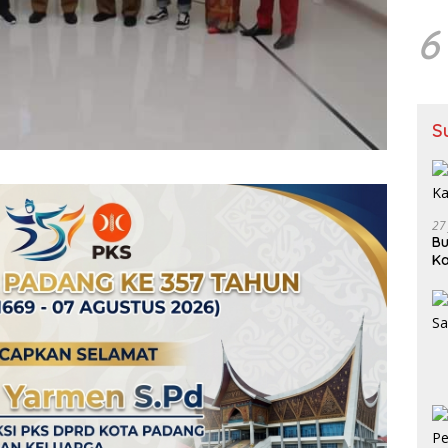
6
S
27
Bu
Ka