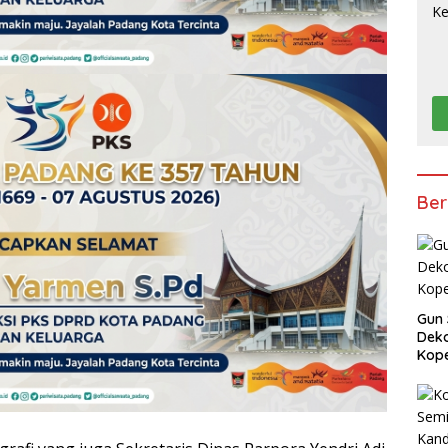
Ber
Gun 
Deko
Kope