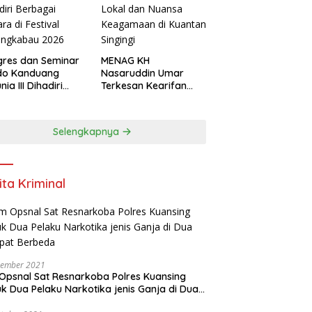
res dan Seminar
MENAG KH
do Kanduang
Nasaruddin Umar
ia III Dihadiri
Terkesan Kearifan
agai Negara di
Lokal dan Nuansa
ival Minangkabau
Keagamaan di
6
Kuantan Singingi
Selengkapnya
ita Kriminal
vember 2021
Opsnal Sat Resnarkoba Polres Kuansing
k Dua Pelaku Narkotika jenis Ganja di Dua
pat Berbeda