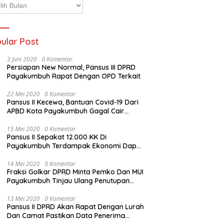
p
ta
ular Post
3 Juni 2020
0 Komentar
Persiapan New Normal, Pansus III DPRD
Payakumbuh Rapat Dengan OPD Terkait
22 Mei 2020
0 Komentar
Pansus II Kecewa, Bantuan Covid-19 Dari
APBD Kota Payakumbuh Gagal Cair
Sebelum Lebaran
15 Mei 2020
0 Komentar
Pansus II Sepakat 12.000 KK Di
Payakumbuh Terdampak Ekonomi Dapat
Bantuan Dari APBD Pemko
14 Mei 2020
0 Komentar
Fraksi Golkar DPRD Minta Pemko Dan MUI
Payakumbuh Tinjau Ulang Penutupan
Rumah Ibadah
13 Mei 2020
0 Komentar
Pansus II DPRD Akan Rapat Dengan Lurah
Dan Camat Pastikan Data Penerima