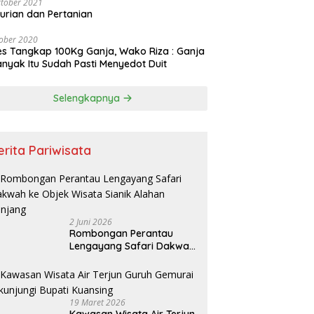
tober 2021
urian dan Pertanian
ober 2020
es Tangkap 100Kg Ganja, Wako Riza : Ganja
nyak Itu Sudah Pasti Menyedot Duit
Selengkapnya
erita Pariwisata
2 Juni 2026
Rombongan Perantau
Lengayang Safari Dakwah
ke Objek Wisata Sianik
Alahan Panjang
19 Maret 2026
Kawasan Wisata Air Terjun