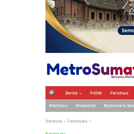
Berita
Politik
Peristiwa
#terbaru
#nasional
#pariwara/lip
Beranda
Pariwisata
Pariwisata