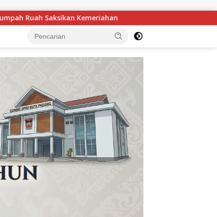
Plt Bupati Muklisin Kawal Usulan Pengaspalan Jalan Transmigr