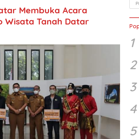
Arsi
Datar Membuka Acara
Beri
o Wisata Tanah Datar
Pop
1
2
3
4
5