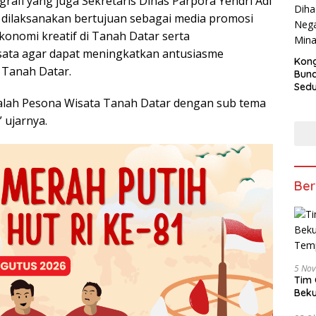
rafi yang juga Sekretaris Dinas Parpora Yendri Adi
dilaksanakan bertujuan sebagai media promosi
ekonomi kreatif di Tanah Datar serta
ata agar dapat meningkatkan antusiasme
Kong
 Tanah Datar.
Bun
Sedun
Berb
dalah Pesona Wisata Tanah Datar dengan sub tema
Fest
 ujarnya.
202
Ber
5 No
Tim 
Beku
Tem