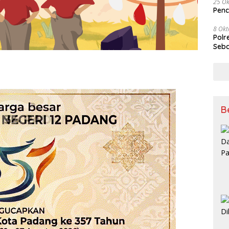
25 Ok
Penc
8 Okt
Polr
Seba
B