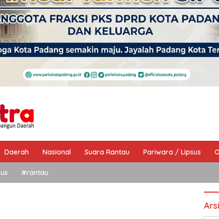
Daerah
Nasional
Suara Rantau
Pariwara / Lipsus
O
sus
#rantau
Ars