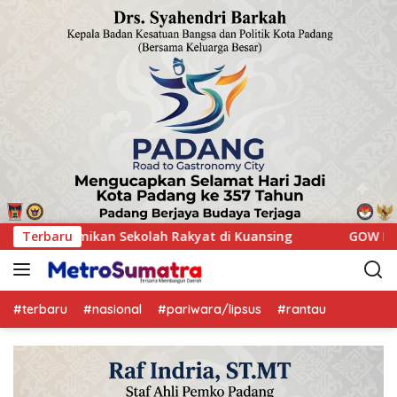
sing
Terbaru
GOW Kuansing Gelar Aksi Donor Darah, Wujud Kepe
#terbaru
#nasional
#pariwara/lipsus
#rantau