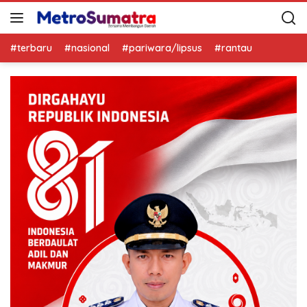
#terbaru
#nasional
#pariwara/lipsus
#rantau