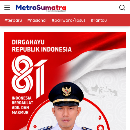
#terbaru
#nasional
#pariwara/lipsus
#rantau