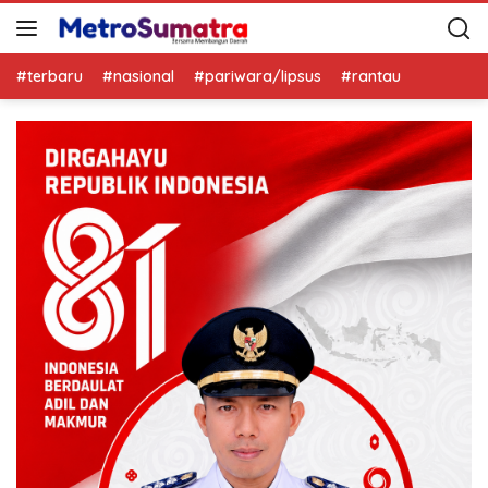
#terbaru
#nasional
#pariwara/lipsus
#rantau