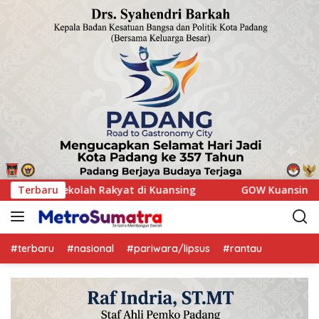
Terbaru
GOW Kuansing Gelar Aksi Donor Darah, Wujud Kepedulia
#terbaru
#nasional
#pariwara/lipsus
#rantau