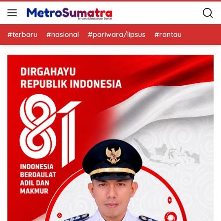
#terbaru
#nasional
#pariwara/lipsus
#rantau