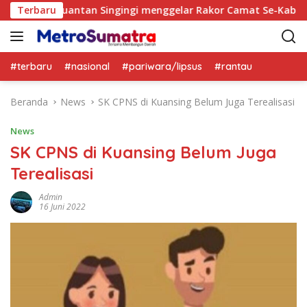
L
aten Kuantan Singingi menggelar Rakor Camat Se-Kabupaten 
Terbaru
a
n
g
s
#terbaru
#nasional
#pariwara/lipsus
#rantau
u
n
Beranda
News
SK CPNS di Kuansing Belum Juga Terealisasi
g
k
News
e
SK CPNS di Kuansing Belum Juga
k
Terealisasi
o
n
Admin
t
16 Juni 2022
e
n